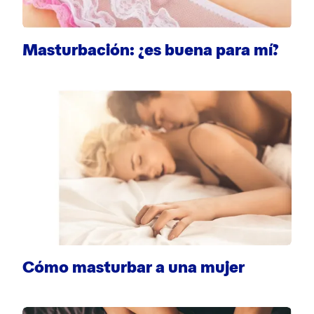
Masturbación: ¿es buena para mí?
Cómo masturbar a una mujer