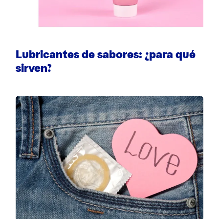
Lubricantes de sabores: ¿para qué
sirven?