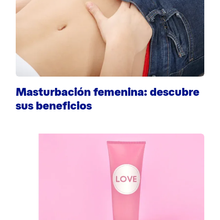
Masturbación femenina: descubre
sus beneficios