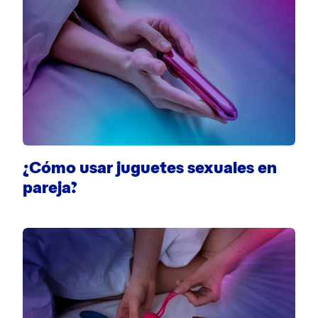
¿Cómo usar juguetes sexuales en
pareja?