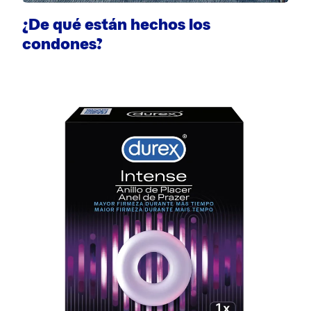
¿De qué están hechos los
condones?