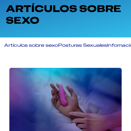
ARTÍCULOS SOBRE
SEXO
Artículos sobre sexo
Posturas Sexuales
Infomaci