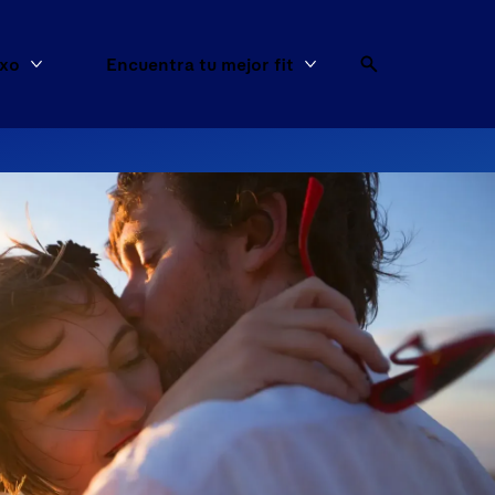
exo
Encuentra tu mejor fit
os
Más Artículos de sexo
Más Encuentra tu mejo