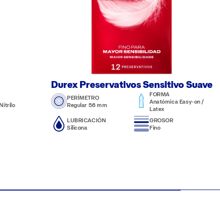
Durex Preservativos Sensitivo Suave
FORMA
PERÍMETRO
Anatómica Easy-on /
itrilo
Regular 56 mm
Latex
LUBRICACIÓN
GROSOR
Silicona
Fino