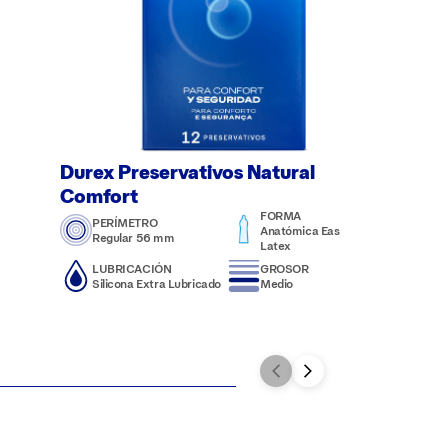
Durex Preservativos Natural
Comfort
FORMA
PERÍMETRO
Anatómica Easy-on /
Regular 56 mm
Latex
LUBRICACIÓN
GROSOR
Silicona Extra Lubricado
Medio