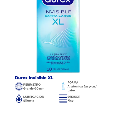
Durex Invisible XL
FORMA
PERÍMETRO
Anatómica Easy-on /
Grande 60 mm
Latex
LUBRICACIÓN
GROSOR
Silicona
Fino