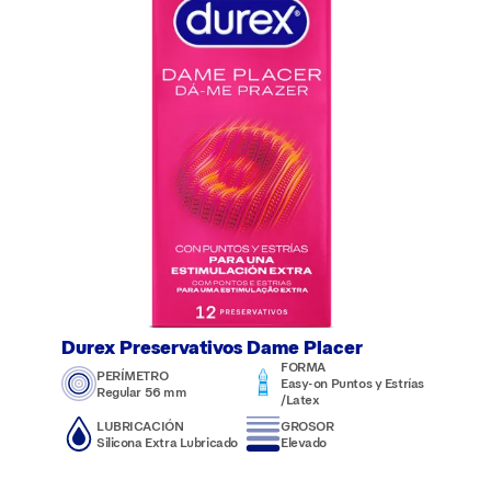
Durex Preservativos Dame Placer
FORMA
PERÍMETRO
Easy-on Puntos y Estrías
Regular 56 mm
/Latex
LUBRICACIÓN
GROSOR
Silicona Extra Lubricado
Elevado