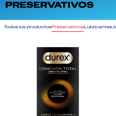
PRESERVATIVOS
Todos los productos
Preservativos
Lubricantes
J