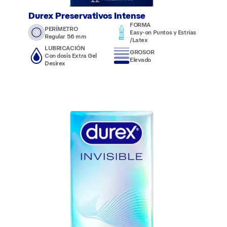
Durex Preservativos Intense
FORMA
PERÍMETRO
Easy-on Puntos y Estrías
Regular 56 mm
/Latex
LUBRICACIÓN
GROSOR
Con dosis Extra Gel
Elevado
Desirex