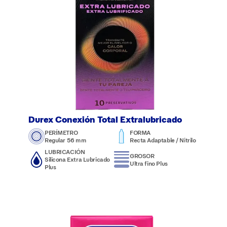
Durex Conexión Total Extralubricado
PERÍMETRO
FORMA
Regular 56 mm
Recta Adaptable / Nitrilo
LUBRICACIÓN
GROSOR
Silicona Extra Lubricado
Ultra fino Plus
Plus