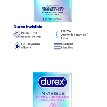
Durex Invisible
FORMA
PERÍMETRO
Anatómica Easy-on /
Regular 56 mm
Latex
LUBRICACIÓN
GROSOR
Silicona
Ultra fino