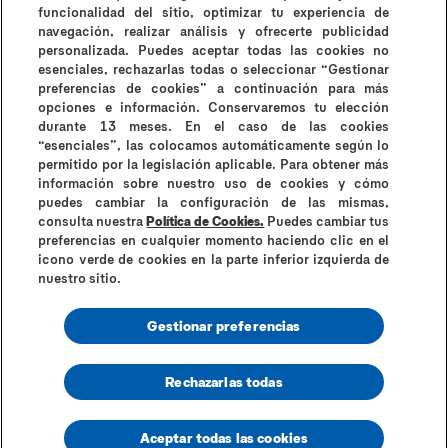
Todos los artículos
funcionalidad del sitio, optimizar tu experiencia de
navegación, realizar análisis y ofrecerte publicidad
personalizada. Puedes aceptar todas las cookies no
esenciales, rechazarlas todas o seleccionar “Gestionar
preferencias de cookies” a continuación para más
opciones e información. Conservaremos tu elección
durante 13 meses. En el caso de las cookies
¿Por qué Durex?
Historia de Durex
Contáctanos
“esenciales”, las colocamos automáticamente según lo
Preguntas frecuentes
permitido por la legislación aplicable. Para obtener más
información sobre nuestro uso de cookies y cómo
Contraindicaciones e información de uso
puedes cambiar la configuración de las mismas,
Términos y condiciones
consulta nuestra
Política de Cookies.
Puedes cambiar tus
Instrucciones de uso y contraindicaciones
preferencias en cualquier momento haciendo clic en el
icono verde de cookies en la parte inferior izquierda de
Política de cookies
Aviso de privacidad
Mapa del sitio
nuestro sitio.
Información de Seguridad
Gestionar preferencias
Rechazarlas todas
© 2026, Durex España RKT-M-43603
Aceptar todas las cookies