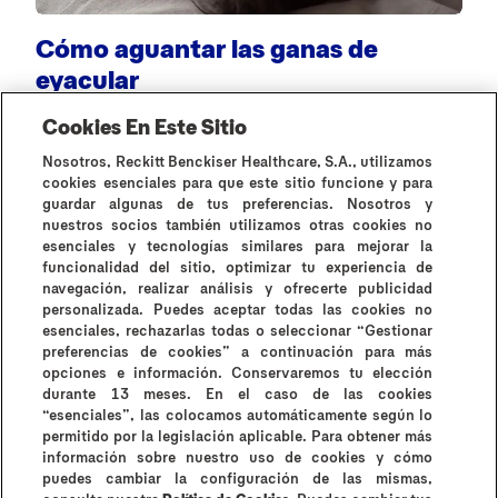
C
Cómo aguantar las ganas de
eyacular
Cookies En Este Sitio
Nosotros, Reckitt Benckiser Healthcare, S.A., utilizamos
cookies esenciales para que este sitio funcione y para
guardar algunas de tus preferencias. Nosotros y
nuestros socios también utilizamos otras cookies no
esenciales y tecnologías similares para mejorar la
Todos los artículos
funcionalidad del sitio, optimizar tu experiencia de
navegación, realizar análisis y ofrecerte publicidad
personalizada. Puedes aceptar todas las cookies no
esenciales, rechazarlas todas o seleccionar “Gestionar
preferencias de cookies” a continuación para más
opciones e información. Conservaremos tu elección
durante 13 meses. En el caso de las cookies
¿Por qué Durex?
Historia de Durex
Contáctanos
“esenciales”, las colocamos automáticamente según lo
Preguntas frecuentes
permitido por la legislación aplicable. Para obtener más
información sobre nuestro uso de cookies y cómo
Contraindicaciones e información de uso
puedes cambiar la configuración de las mismas,
Términos y condiciones