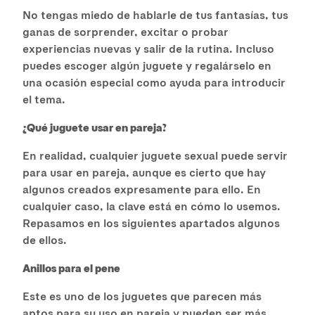
No tengas miedo de hablarle de tus fantasías, tus
ganas de sorprender, excitar o probar
experiencias nuevas y salir de la rutina. Incluso
puedes escoger algún juguete y regalárselo en
una ocasión especial como ayuda para introducir
el tema.
¿Qué juguete usar en pareja?
En realidad, cualquier juguete sexual puede servir
para usar en pareja, aunque es cierto que hay
algunos creados expresamente para ello. En
cualquier caso, la clave está en cómo lo usemos.
Repasamos en los siguientes apartados algunos
de ellos.
Anillos para el pene
Este es uno de los juguetes que parecen más
aptos para su uso en pareja y pueden ser más