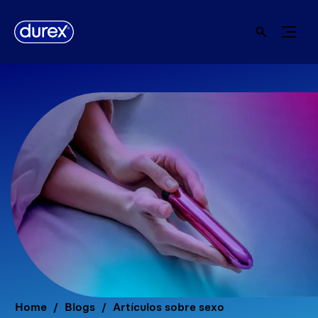
Home
Blogs
Artículos sobre sexo