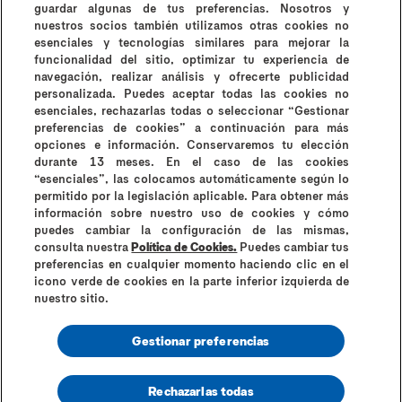
guardar algunas de tus preferencias. Nosotros y
nuestros socios también utilizamos otras cookies no
esenciales y tecnologías similares para mejorar la
Todos los artículos
funcionalidad del sitio, optimizar tu experiencia de
navegación, realizar análisis y ofrecerte publicidad
personalizada. Puedes aceptar todas las cookies no
esenciales, rechazarlas todas o seleccionar “Gestionar
preferencias de cookies” a continuación para más
opciones e información. Conservaremos tu elección
durante 13 meses. En el caso de las cookies
¿Por qué Durex?
Historia de Durex
Contáctanos
“esenciales”, las colocamos automáticamente según lo
Preguntas frecuentes
permitido por la legislación aplicable. Para obtener más
información sobre nuestro uso de cookies y cómo
Contraindicaciones e información de uso
puedes cambiar la configuración de las mismas,
Términos y condiciones
consulta nuestra
Política de Cookies.
Puedes cambiar tus
Instrucciones de uso y contraindicaciones
preferencias en cualquier momento haciendo clic en el
icono verde de cookies en la parte inferior izquierda de
Política de cookies
Aviso de privacidad
Mapa del sitio
nuestro sitio.
Información de Seguridad
Gestionar preferencias
Rechazarlas todas