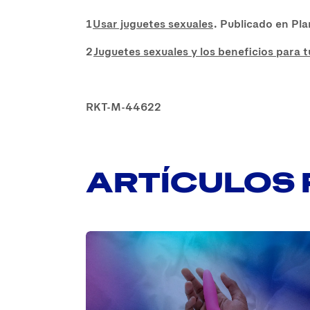
1
Usar juguetes sexuales
. Publicado en P
2
Juguetes sexuales y los beneficios para t
RKT-M-44622
ARTÍCULOS