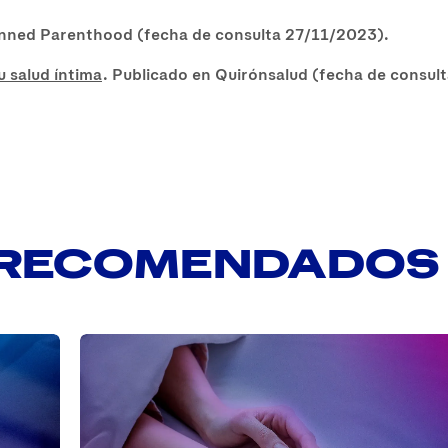
lanned Parenthood (fecha de consulta 27/11/2023).
u salud íntima
. Publicado en Quirónsalud (fecha de consul
 RECOMENDADOS