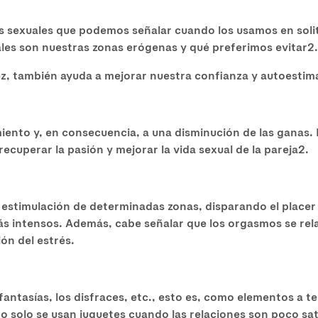
tes sexuales que podemos señalar cuando los usamos en soli
áles son nuestras zonas erógenas y qué preferimos evitar2
ez, también ayuda a mejorar nuestra confianza y autoestim
imiento y, en consecuencia, a una disminución de las ganas
recuperar la pasión y mejorar la vida sexual de la pareja2.
estimulación de determinadas zonas, disparando el placer y
ás intensos. Además, cabe señalar que los orgasmos se re
ión del estrés.
fantasías, los disfraces, etc., esto es, como elementos a te
o solo se usan juguetes cuando las relaciones son poco sat