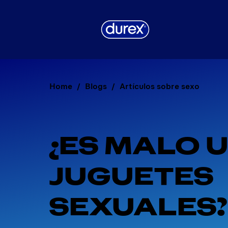
Home
Blogs
Artículos sobre sexo
¿ES MALO 
JUGUETES 
SEXUALES?