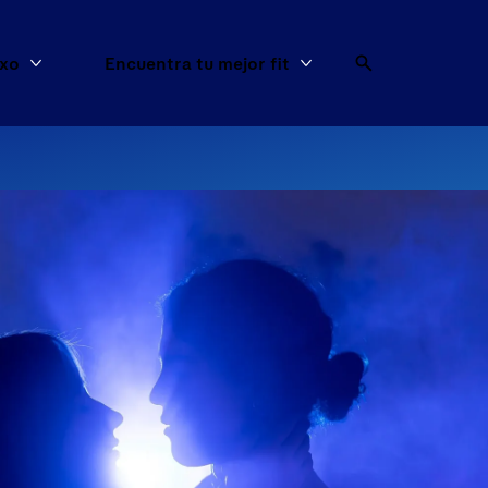
exo
Encuentra tu mejor fit
os
Más Artículos de sexo
Más Encuentra tu mejo