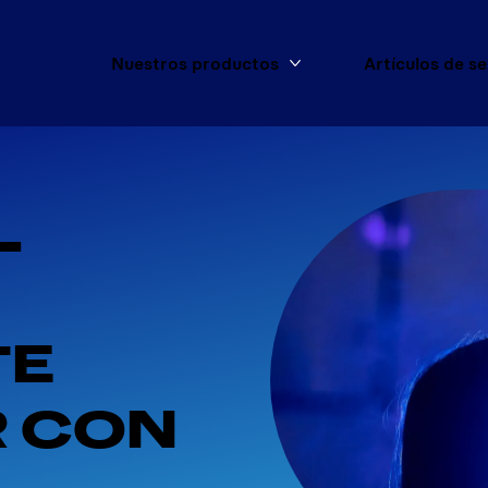
Nuestros productos
Artículos de s
Más Nuestros product
 
E 
 CON 