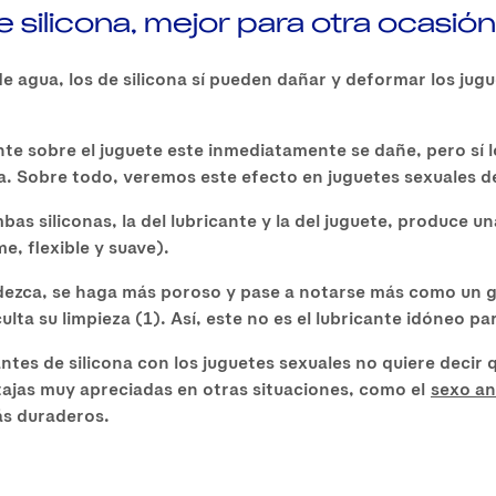
 silicona, mejor para otra ocasión
e agua, los de silicona sí pueden dañar y deformar los jugu
ante sobre el juguete este inmediatamente se dañe, pero sí
ona. Sobre todo, veremos este efecto en juguetes sexuales de
as siliconas, la del lubricante y la del juguete, produce 
me, flexible y suave).
dezca, se haga más poroso y pase a notarse más como un ge
ulta su limpieza (1). Así, este no es el lubricante idóneo pa
ntes de silicona con los juguetes sexuales no quiere decir 
ajas muy apreciadas en otras situaciones, como el
sexo an
ás duraderos.