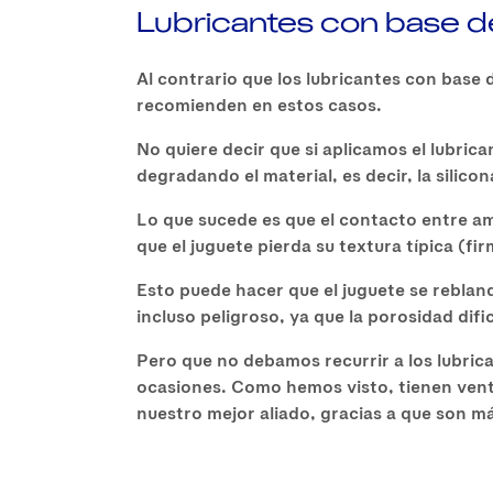
Lubricantes con base de
Al contrario que los lubricantes con base d
recomienden en estos casos.
No quiere decir que si aplicamos el lubric
degradando el material, es decir, la silic
Lo que sucede es que el contacto entre amb
que el juguete pierda su textura típica (fir
Esto puede hacer que el juguete se reblan
incluso peligroso, ya que la porosidad dific
Pero que no debamos recurrir a los lubrica
ocasiones. Como hemos visto, tienen vent
nuestro mejor aliado, gracias a que son m