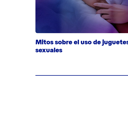
Mitos sobre el uso de juguete
sexuales