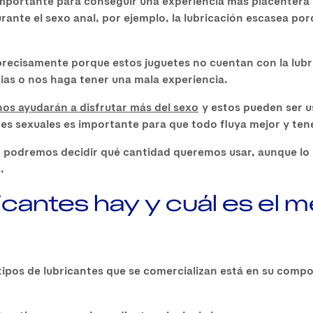
portante para conseguir una experiencia más placentera y
nte el sexo anal, por ejemplo, la lubricación escasea porq
precisamente porque estos juguetes no cuentan con la lubric
ias o nos haga tener una mala experiencia.
nos ayudarán a disfrutar más del sexo
y estos pueden ser u
etes sexuales es importante para que todo fluya mejor y te
 podremos decidir qué cantidad queremos usar, aunque lo
.
icantes hay y cuál es el m
 tipos de lubricantes que se comercializan está en su compo