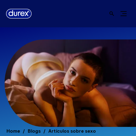
Home
Blogs
Artículos sobre sexo