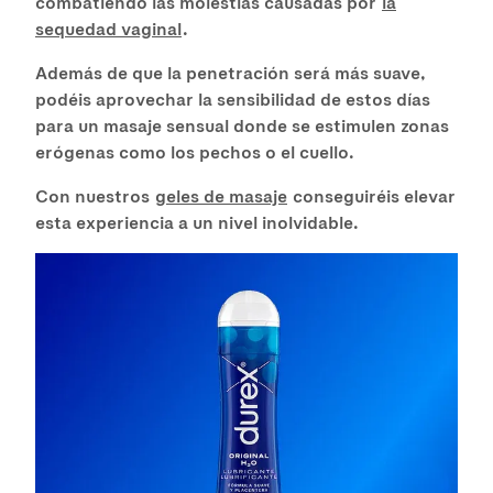
combatiendo las molestias causadas por
la
sequedad vaginal
.
Además de que la penetración será más suave,
podéis aprovechar la sensibilidad de estos días
para un masaje sensual donde se estimulen zonas
erógenas como los pechos o el cuello.
Con nuestros
geles de masaje
conseguiréis elevar
esta experiencia a un nivel inolvidable.