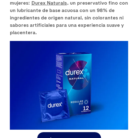
mujeres:
Durex Naturals
, un preservativo fino con
un lubricante de base acuosa con un 98% de
ingredientes de origen natural, sin colorantes ni
sabores artificiales para una experiencia suave y
placentera.