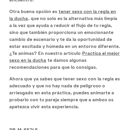
Otra buena opción es
tener sexo con la regla en
la ducha
, que no solo es la alternativa más limpia
a la vez que ayuda a reducir el flujo de tu regla,
sino que también proporciona un emocionante
cambio de escenario y te da la oportunidad de
estar excitada y húmeda en un entorno diferente.
¿Te animas? En nuestro artículo
Practica el mejor
sexo en la ducha
te damos algunas
recomendaciones para que lo consigas.
Ahora que ya sabes que tener sexo con la regla es
adecuado y que no hay nada de peligroso o
arriesgado en esta práctica, puedes animarte a
probarlo con tu pareja siempre que a ambos os
apetezca vivir esta experiencia.
RB-M-85745