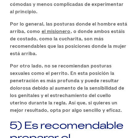
cómodas y menos complicadas de experimentar
al principio.
Por lo general, las posturas donde el hombre está
arriba, como
el misionero
, o donde ambos estáis
de costado, como la cucharita, son más
recomendables que las posiciones donde la mujer
está arriba.
Por otro lado, no se recomiendan posturas
sexuales como el perrito. En esta posición la
penetración es más profunda y puede resultar
dolorosa debido al aumento de la sensibilidad de
los genitales y el estrechamiento del cuello
uterino durante la regla. Así que, si quieres un
mejor resultado, opta por algo sencillo y eficaz.
5) Es recomendable
preparar el