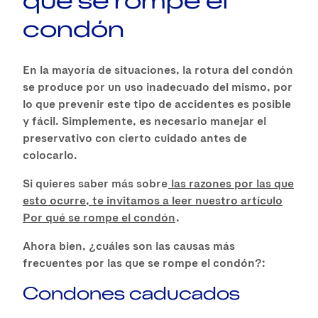
condón
En la mayoría de situaciones, la rotura del condón
se produce por un uso inadecuado del mismo, por
lo que prevenir este tipo de accidentes es posible
y fácil. Simplemente, es necesario manejar el
preservativo con cierto cuidado antes de
colocarlo.
Si quieres saber más sobre
las razones por las que
esto ocurre, te invitamos a leer nuestro artículo
Por qué se rompe el condón
.
Ahora bien, ¿cuáles son las causas más
frecuentes por las que se rompe el condón?:
Condones caducados