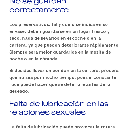
No se guardan
correctamente
Los preservativos, tal y como se indica en su
envase, deben guardarse en un lugar fresco y
seco, nada de llevarlos en el coche o en la
cartera, ya que pueden deteriorarse rápidamente.
Siempre será mejor guardarlos en la mesita de
noche o en la cómoda.
Si decides llevar un condón en la cartera, procura
que no sea por mucho tiempo, pues el constante
roce puede hacer que se deteriore antes de lo
deseado.
Falta de lubricación en las
relaciones sexuales
La falta de lubricación puede provocar la rotura