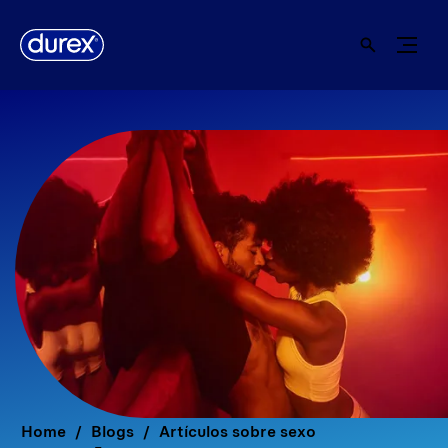
Home
Blogs
Artículos sobre sexo