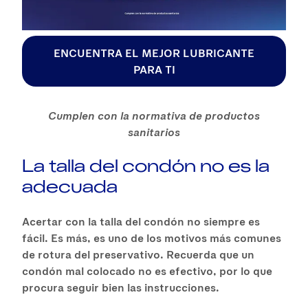
ENCUENTRA EL MEJOR LUBRICANTE
PARA TI
Cumplen con la normativa de productos
sanitarios
La talla del condón no es la
adecuada
Acertar con la talla del condón no siempre es
fácil. Es más, es uno de los motivos más comunes
de rotura del preservativo. Recuerda que un
condón mal colocado no es efectivo, por lo que
procura seguir bien las instrucciones.