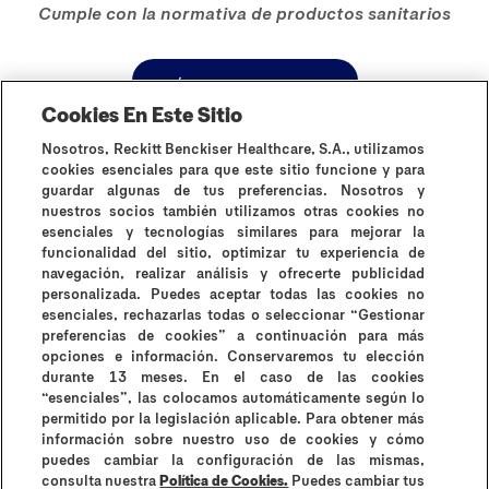
Cumple con la normativa de productos sanitarios
CÓMPRALO AHORA
Cookies En Este Sitio
Fuentes:
Nosotros, Reckitt Benckiser Healthcare, S.A., utilizamos
cookies esenciales para que este sitio funcione y para
guardar algunas de tus preferencias. Nosotros y
Vaginitis, Mayo Clinic
nuestros socios también utilizamos otras cookies no
esenciales y tecnologías similares para mejorar la
RB-M-49194
funcionalidad del sitio, optimizar tu experiencia de
navegación, realizar análisis y ofrecerte publicidad
personalizada. Puedes aceptar todas las cookies no
esenciales, rechazarlas todas o seleccionar “Gestionar
preferencias de cookies” a continuación para más
opciones e información. Conservaremos tu elección
durante 13 meses. En el caso de las cookies
¿Por qué Durex?
Historia de Durex
Contáctanos
“esenciales”, las colocamos automáticamente según lo
Preguntas frecuentes
permitido por la legislación aplicable. Para obtener más
información sobre nuestro uso de cookies y cómo
Contraindicaciones e información de uso
puedes cambiar la configuración de las mismas,
Términos y condiciones
consulta nuestra
Política de Cookies.
Puedes cambiar tus