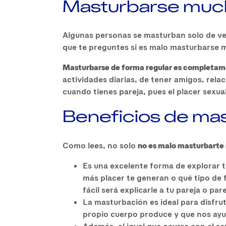
Masturbarse muc
Algunas personas se masturban solo de vez 
que te preguntes si es malo masturbarse m
Masturbarse de forma regular es completa
actividades diarias, de tener amigos, rel
cuando tienes pareja, pues el placer sexua
Beneficios de ma
Como lees, no solo
no es malo masturbarte
Es una excelente forma de explorar t
más placer te generan o qué tipo de 
fácil será explicarle a tu pareja o par
La masturbación es ideal para disfru
propio cuerpo produce y que nos ayuda
Además, al igual que ocurre con el se