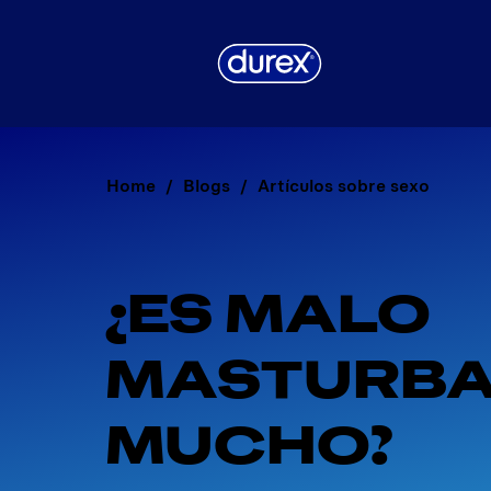
Home
Blogs
Artículos sobre sexo
¿ES MALO 
MASTURBA
MUCHO?