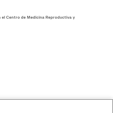
en el Centro de Medicina Reproductiva y
n de uso
Términos y condiciones
ión de Seguridad