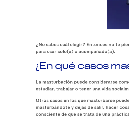
¿No sabes cuál elegir? Entonces no te pie
para usar solo(a) o acompañado(a).
¿En qué casos ma
La masturbación puede considerarse como u
estudiar, trabajar o tener una vida socialm
Otros casos en los que masturbarse puede
masturbándote y dejas de salir, hacer cosa
consciente de que se trata de una práctica