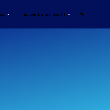
exo
Encuentra tu mejor fit
os
Más Artículos de sexo
Más Encuentra tu mejo