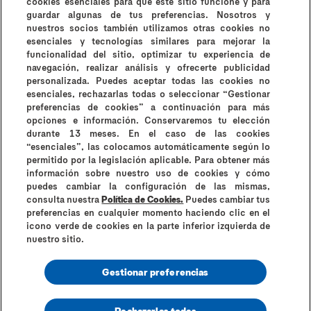
cookies esenciales para que este sitio funcione y para
MYSTERY BOX DEL
guardar algunas de tus preferencias. Nosotros y
nuestros socios también utilizamos otras cookies no
AMOR
esenciales y tecnologías similares para mejorar la
funcionalidad del sitio, optimizar tu experiencia de
navegación, realizar análisis y ofrecerte publicidad
personalizada. Puedes aceptar todas las cookies no
esenciales, rechazarlas todas o seleccionar “Gestionar
preferencias de cookies” a continuación para más
opciones e información. Conservaremos tu elección
durante 13 meses. En el caso de las cookies
¿Por qué Durex?
Historia de Durex
Contáctanos
“esenciales”, las colocamos automáticamente según lo
Preguntas frecuentes
permitido por la legislación aplicable. Para obtener más
información sobre nuestro uso de cookies y cómo
Contraindicaciones e información de uso
puedes cambiar la configuración de las mismas,
Términos y condiciones
consulta nuestra
Política de Cookies.
Puedes cambiar tus
Instrucciones de uso y contraindicaciones
preferencias en cualquier momento haciendo clic en el
icono verde de cookies en la parte inferior izquierda de
Política de cookies
Aviso de privacidad
Mapa del sitio
nuestro sitio.
Información de Seguridad
Gestionar preferencias
Rechazarlas todas