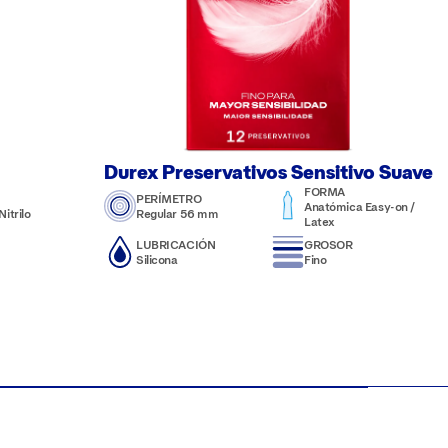
Durex Preservativos Sensitivo Suave
FORMA
PERÍMETRO
Anatómica Easy-on /
itrilo
Regular 56 mm
Latex
LUBRICACIÓN
GROSOR
Silicona
Fino