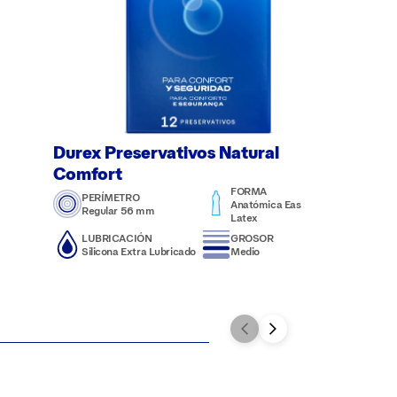
Durex Preservativos Natural
Comfort
FORMA
PERÍMETRO
Anatómica Easy-on /
Regular 56 mm
Latex
LUBRICACIÓN
GROSOR
Silicona Extra Lubricado
Medio