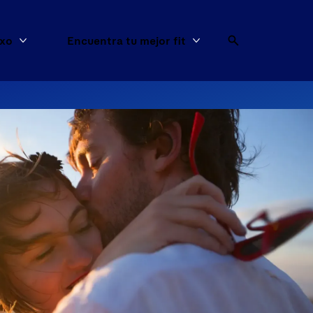
exo
Encuentra tu mejor fit
os
Más Artículos de sexo
Más Encuentra tu mejo