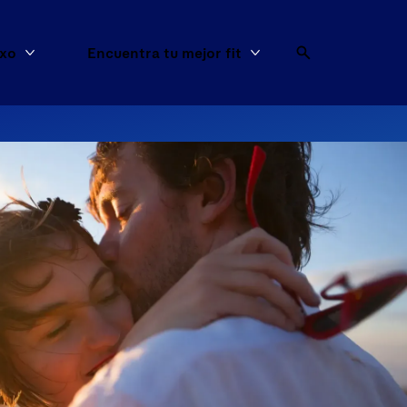
exo
Encuentra tu mejor fit
os
Más Artículos de sexo
Más Encuentra tu mejo