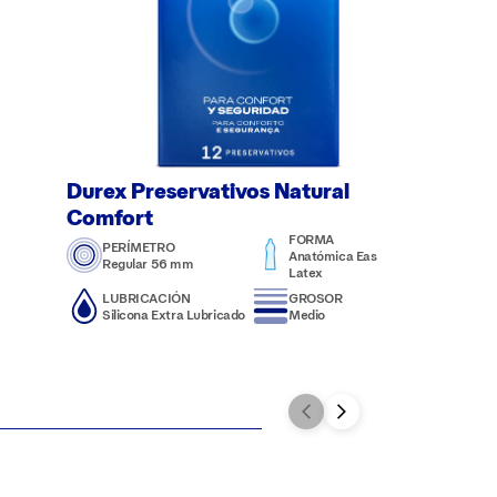
Durex Preservativos Natural
Comfort
FORMA
PERÍMETRO
Anatómica Easy-on /
Regular 56 mm
Latex
LUBRICACIÓN
GROSOR
Silicona Extra Lubricado
Medio