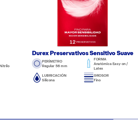
Durex Preservativos Sensitivo Suave
FORMA
PERÍMETRO
Anatómica Easy-on /
itrilo
Regular 56 mm
Latex
LUBRICACIÓN
GROSOR
Silicona
Fino