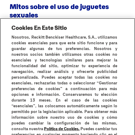
Mitos sobre el uso de juguetes
¿
sexuales
Cookies En Este Sitio
Nosotros, Reckitt Benckiser Healthcare, S.A., utilizamos
cookies esenciales para que este sitio funcione y para
guardar algunas de tus preferencias. Nosotros y
nuestros socios también utilizamos otras cookies no
esenciales y tecnologías similares para mejorar la
Todos los artículos
funcionalidad del sitio, optimizar tu experiencia de
navegación, realizar análisis y ofrecerte publicidad
personalizada. Puedes aceptar todas las cookies no
esenciales, rechazarlas todas o seleccionar “Gestionar
preferencias de cookies” a continuación para más
opciones e información. Conservaremos tu elección
durante 13 meses. En el caso de las cookies
¿Por qué Durex?
Historia de Durex
Contáctanos
“esenciales”, las colocamos automáticamente según lo
Preguntas frecuentes
permitido por la legislación aplicable. Para obtener más
información sobre nuestro uso de cookies y cómo
Contraindicaciones e información de uso
puedes cambiar la configuración de las mismas,
Términos y condiciones
consulta nuestra
Política de Cookies.
Puedes cambiar tus
Instrucciones de uso y contraindicaciones
preferencias en cualquier momento haciendo clic en el