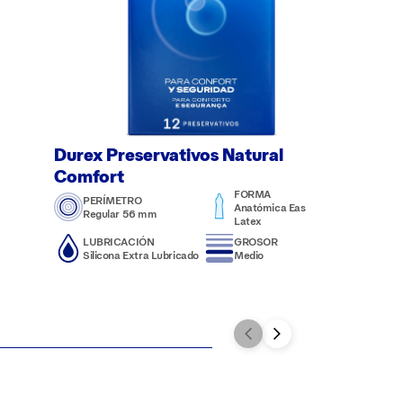
Durex Preservativos Natural
Comfort
FORMA
PERÍMETRO
Anatómica Easy-on /
Regular 56 mm
Latex
LUBRICACIÓN
GROSOR
Silicona Extra Lubricado
Medio