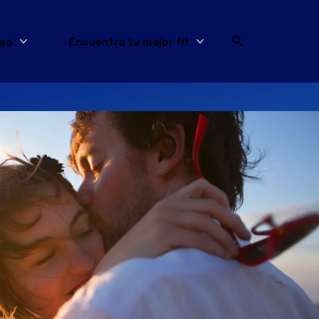
exo
Encuentra tu mejor fit
os
Más Artículos de sexo
Más Encuentra tu mejo