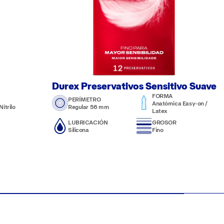
Durex Preservativos Sensitivo Suave
FORMA
PERÍMETRO
Anatómica Easy-on /
itrilo
Regular 56 mm
Latex
LUBRICACIÓN
GROSOR
Silicona
Fino