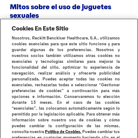
Mitos sobre el uso de juguetes
¿
sexuales
Cookies En Este Sitio
Nosotros, Reckitt Benckiser Healthcare, S.A., utilizamos
cookies esenciales para que este sitio funcione y para
guardar algunas de tus preferencias. Nosotros y
nuestros socios también utilizamos otras cookies no
esenciales y tecnologías similares para mejorar la
Todos los artículos
funcionalidad del sitio, optimizar tu experiencia de
navegación, realizar análisis y ofrecerte publicidad
personalizada. Puedes aceptar todas las cookies no
esenciales, rechazarlas todas o seleccionar “Gestionar
preferencias de cookies” a continuación para más
opciones e información. Conservaremos tu elección
durante 13 meses. En el caso de las cookies
¿Por qué Durex?
Historia de Durex
Contáctanos
“esenciales”, las colocamos automáticamente según lo
Preguntas frecuentes
permitido por la legislación aplicable. Para obtener más
información sobre nuestro uso de cookies y cómo
Contraindicaciones e información de uso
puedes cambiar la configuración de las mismas,
Términos y condiciones
consulta nuestra
Política de Cookies.
Puedes cambiar tus
Instrucciones de uso y contraindicaciones
preferencias en cualquier momento haciendo clic en el