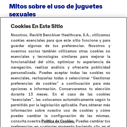
Mitos sobre el uso de juguetes
¿
sexuales
Cookies En Este Sitio
Nosotros, Reckitt Benckiser Healthcare, S.A., utilizamos
cookies esenciales para que este sitio funcione y para
guardar algunas de tus preferencias. Nosotros y
nuestros socios también utilizamos otras cookies no
esenciales y tecnologías similares para mejorar la
Todos los artículos
funcionalidad del sitio, optimizar tu experiencia de
navegación, realizar análisis y ofrecerte publicidad
personalizada. Puedes aceptar todas las cookies no
esenciales, rechazarlas todas o seleccionar “Gestionar
preferencias de cookies” a continuación para más
opciones e información. Conservaremos tu elección
durante 13 meses. En el caso de las cookies
¿Por qué Durex?
Historia de Durex
Contáctanos
“esenciales”, las colocamos automáticamente según lo
Preguntas frecuentes
permitido por la legislación aplicable. Para obtener más
información sobre nuestro uso de cookies y cómo
Contraindicaciones e información de uso
puedes cambiar la configuración de las mismas,
Términos y condiciones
consulta nuestra
Política de Cookies.
Puedes cambiar tus
Instrucciones de uso y contraindicaciones
preferencias en cualquier momento haciendo clic en el